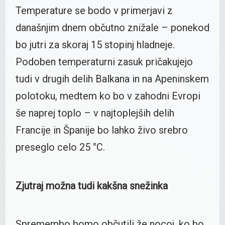
Temperature se bodo v primerjavi z
današnjim dnem občutno znižale – ponekod
bo jutri za skoraj 15 stopinj hladneje.
Podoben temperaturni zasuk pričakujejo
tudi v drugih delih Balkana in na Apeninskem
polotoku, medtem ko bo v zahodni Evropi
še naprej toplo – v najtoplejših delih
Francije in Španije bo lahko živo srebro
preseglo celo 25 °C.
Zjutraj možna tudi kakšna snežinka
Spremembo bomo občutili že nocoj, ko bo