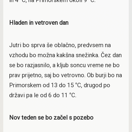
in 4 °C, na Primorskem okoli 9 °C.
Hladen in vetroven dan
Jutri bo sprva še oblačno, predvsem na
vzhodu bo možna kakšna snežinka. Čez dan
se bo razjasnilo, a kljub soncu vreme ne bo
prav prijetno, saj bo vetrovno. Ob burji bo na
Primorskem od 13 do 15 °C, drugod po
državi pa le od 6 do 11 °C.
Nov teden se bo začel s pozebo