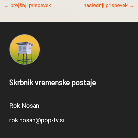
Post
←
prejšnji prispevek
naslednji prispevek
→
navigation
Skrbnik vremenske postaje
Rok Nosan
rok.nosan@pop-tv.si